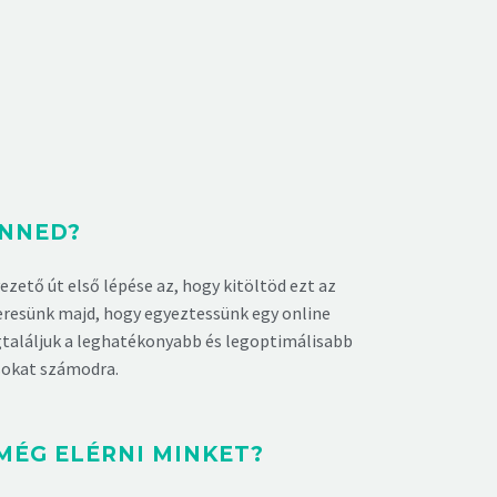
ENNED?
ezető út első lépése az, hogy kitöltöd ezt az
eresünk majd, hogy egyeztessünk egy online
gtaláljuk a leghatékonyabb és legoptimálisabb
okat számodra.
MÉG ELÉRNI MINKET?