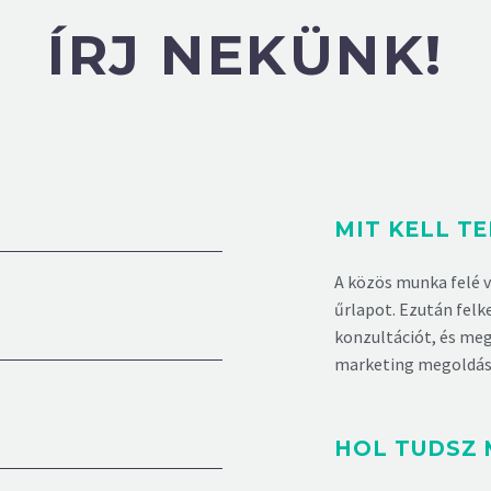
ÍRJ NEKÜNK!
MIT KELL T
A közös munka felé v
űrlapot. Ezután felk
konzultációt, és me
marketing megoldás
HOL TUDSZ 