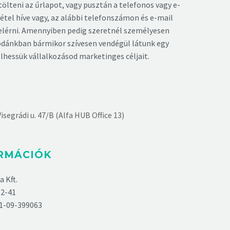
ölteni az űrlapot, vagy pusztán a telefonos vagy e-
étel híve vagy, az alábbi telefonszámon és e-mail
elérni. Amennyiben pedig szeretnél személyesen
rodánkban bármikor szívesen vendégül látunk egy
lhessük vállalkozásod marketinges céljait.
isegrádi u. 47/B (Alfa HUB Office 13)
ORMÁCIÓK
a Kft.
2-41
1-09-399063