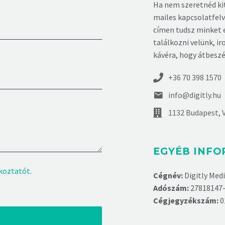
Ha nem szeretnéd kit
mailes kapcsolatfelv
címen tudsz minket 
találkozni velünk, i
kávéra, hogy átbeszé
+36 70 398 1570
info@digitly.hu
1132 Budapest, V
EGYÉB INF
koztatót.
Cégnév:
Digitly Medi
Adószám:
27818147-
Cégjegyzékszám:
0