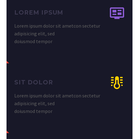
LOREM IPSUM
Lorem ipsum dolor sit ametcon sectetur
adipisicing elit, sed
doiusmod tempor
SIT DOLOR
Lorem ipsum dolor sit ametcon sectetur
adipisicing elit, sed
doiusmod tempor