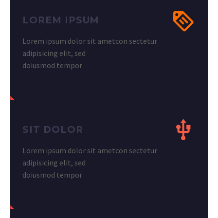
LOREM IPSUM
Lorem ipsum dolor sit ametcon sectetur
adipisicing elit, sed
doiusmod tempor
SIT DOLOR
Lorem ipsum dolor sit ametcon sectetur
adipisicing elit, sed
doiusmod tempor