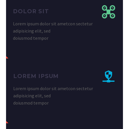
DOLOR SIT
Lorem ipsum dolor sit ametcon sectetur
adipisicing elit, sed
doiusmod tempor
LOREM IPSUM
Lorem ipsum dolor sit ametcon sectetur
adipisicing elit, sed
doiusmod tempor