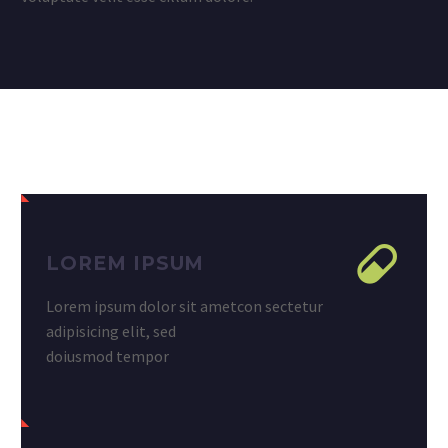
LOREM IPSUM
Lorem ipsum dolor sit ametcon sectetur
adipisicing elit, sed
doiusmod tempor