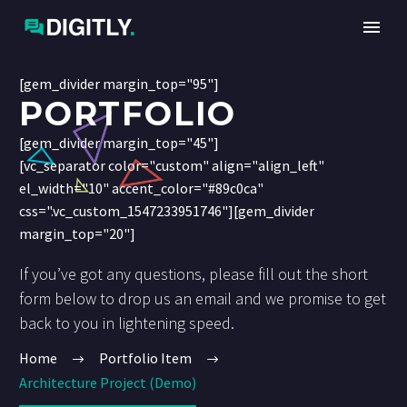
[gem_divider margin_top="95"]
PORTFOLIO
[gem_divider margin_top="45"]
[vc_separator color="custom" align="align_left"
el_width="10" accent_color="#89c0ca"
css=".vc_custom_1547233951746"][gem_divider
margin_top="20"]
If you’ve got any questions, please fill out the short
form below to drop us an email and we promise to get
back to you in lightening speed.
Home
Portfolio Item
Architecture Project (Demo)