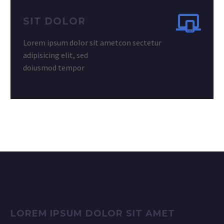
SIT DOLOR
Lorem ipsum dolor sit ametcon sectetur
adipisicing elit, sed
doiusmod tempor
LOREM IPSUM DOLOR SIT AMET