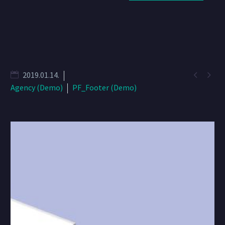


2019.01.14.
Agency (Demo)
PF_Footer (Demo)