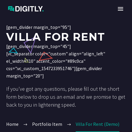
[gem_divider margin_top="95"]
VILLA FOR RENT
[gem_divider margin_top="45"]
[vc_separator color="custom" align="align_left"
el_width="10" accent_color="#89c0ca"
css=".vc_custom_1547233951746"][gem_divider
margin_top="20"]
If you’ve got any questions, please fill out the short
form below to drop us an email and we promise to get
back to you in lightening speed.
Home
Portfolio Item
Villa For Rent (Demo)