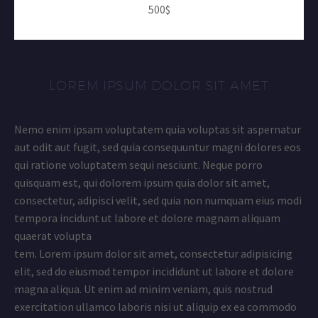
500$
LOREM IPSUM DOLOR SIT AMET
Nemo enim ipsam voluptatem quia voluptas sit aspernatur
aut odit aut fugit, sed quia consequuntur magni dolores eos
qui ratione voluptatem sequi nesciunt. Neque porro
quisquam est, qui dolorem ipsum quia dolor sit amet,
consectetur, adipisci velit, sed quia non numquam eius modi
tempora incidunt ut labore et dolore magnam aliquam
quaerat volupta
tem. Lorem ipsum dolor sit amet, consectetur adipisicing
elit, sed do eiusmod tempor incididunt ut labore et dolore
magna aliqua. Ut enim ad minim veniam, quis nostrud
exercitation ullamco laboris nisi ut aliquip ex ea commodo